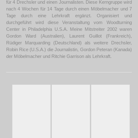
für 4 Drechsler und einen Journalisten. Diese Kerngruppe wird
nach 4 Wochen für 14 Tage durch einen Möbelmacher und 7
Tage durch eine Lehrkraft ergänzt. Organisiert und
durchgeführt wird diese Veranstaltung vom Woodturning
Center in Philadelphia U.S.A. Meine Mitstreiter 2002 waren
Gordon Ward (Australien), Laurent Guillot (Frankreich),
Rüdiger Marquarding (Deutschland) als weitere Drechsler,
Robin Rice (U.S.A.) die Journalistin, Gordon Peteran (Kanada)
der Möbelmacher und Ritchie Garrison als Lehrkraft.